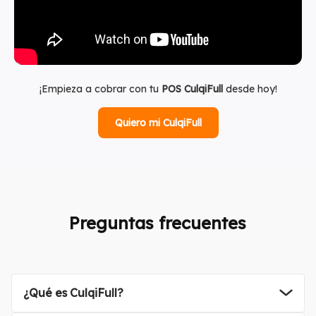
¡Empieza a cobrar con tu
POS CulqiFull
desde hoy!
Quiero mi CulqiFull
Preguntas frecuentes
¿Qué es CulqiFull?
que permite a los negocios cobrar
la cuenta del negocio