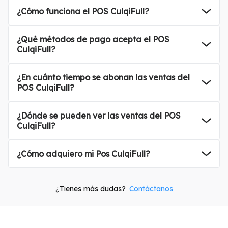
¿Cómo funciona el POS CulqiFull?
en dos pasos con tarjetas o QR.
Las ventas se depositan en la cuenta del negocio y pueden revisarse desde
CulqiPanel y CulqiApp.
¿Qué métodos de pago acepta el POS
CulqiFull?
las tarjetas de débito y crédito, billeteras digitales
y pagos sin contacto como
¿En cuánto tiempo se abonan las ventas del
POS CulqiFull?
se abonan en el mismo día*
, según el horario de corte y la cuenta bancaria asociada.
¿Dónde se pueden ver las ventas del POS
CulqiFull?
Las ventas realizadas con CulqiFull pueden revisarse desde
, donde se muestran
¿Cómo adquiero mi Pos CulqiFull?
(01) 200-2440
. Recuerda que solo pagas la comisión por transacción, sin costos de mantenimiento.
¿Tienes más dudas?
Contáctanos