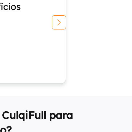
icios
CulqiFull para
go?