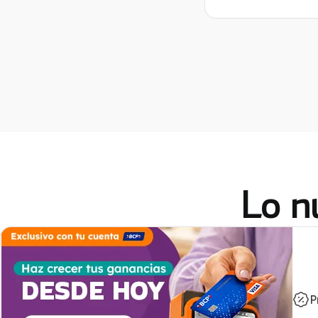
Lo n
P