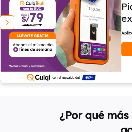
Pi
ex
Aplic
¿Por qué más 
ac