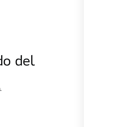
do del
.