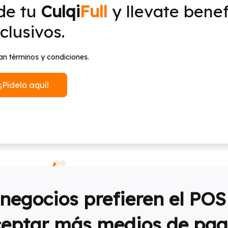
de tu
Culqi
Full
y llevate benef
clusivos.
an términos y condiciones.
¡Pídelo aquí!
negocios prefieren el POS 
eptar más medios de pa