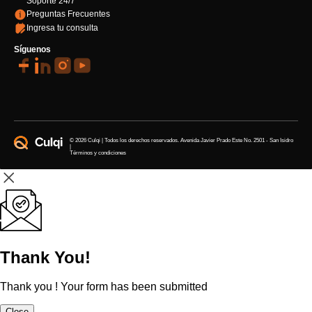
Soporte 24/7
Preguntas Frecuentes
Ingresa tu consulta
Síguenos
©
2026
Culqi | Todos los derechos reservados. Avenida Javier Prado Este No. 2501 - San Isidro
|
Términos y condiciones
Thank You!
Thank you ! Your form has been submitted
Close