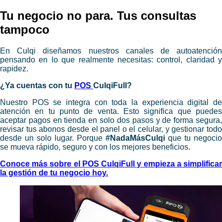
​Tu negocio no para. Tus consultas
tampoco
En Culqi diseñamos nuestros canales de autoatención
pensando en lo que realmente necesitas: control, claridad y
rapidez.
¿Ya cuentas con tu
POS
CulqiFull?
Nuestro POS se integra con toda la experiencia digital de
atención en tu punto de venta. Esto significa que puedes
aceptar pagos en tienda en solo dos pasos y de forma segura,
revisar tus abonos desde el panel o el celular, y gestionar todo
desde un solo lugar.
Porque
#NadaMásCulqi
que tu negocio
se mueva rápido, seguro y con los mejores beneficios.
Conoce más sobre el
POS
CulqiFull y empieza a simplifica
la gestión de tu negocio hoy.